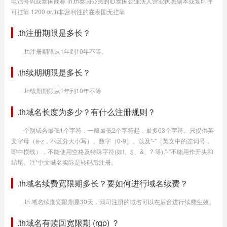
电话号码或泰国商标 in.th泰国公民的ID泰国企业法人营业执照副本或复印件
可挂靠 1200 or.th非营利性的在泰国无挂靠
.th注册期限是多长？
.th注册期限从1年到10年不等。
.th续期期限是多长？
.th续期期限从1年到10年不等
.th域名长度为多少？有什么注册规则？
个别域名最低1个字符，一般最低2个字符起，最多63个字符。只提供英
文字母（a-z，不区分大小写）、数字（0-9）、以及"-"（英文中的连词号，
即中横线），不能使用空格及特殊字符(如!、$、&、? 等),"-"不能用作开头和
结尾。注*中文域名实际是转码后注册。
.th域名续费宽限期多长？要如何进行域名续费？
.th 域名续期宽限期是30天，我司注册的域名可以在后台进行续费生效。
.th域名有赎回宽限期 (rgp) ？