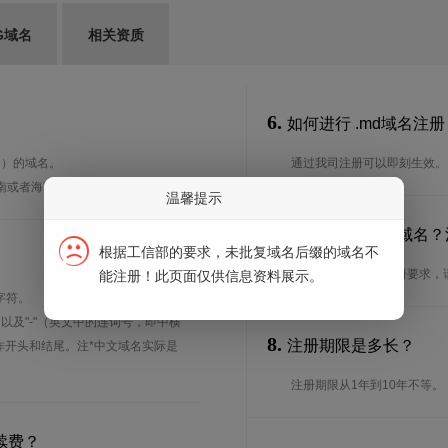
G域名
相关资质
6.
如何进行 .md域名注册
LD）的域名。
通过我司注册可以即刻生效。
南或者海南的简称，地域性强。
温馨提示
7.
谁可以注册 .md域名
根据工信部的要求，未批复域名后缀的域名不
想了解.md域名的注册要求
能注册！此页面仅供信息资料展示。
字符。
、以及"-"（英文中的连词号，即中横
8.
注册期限是多长？
能用作开头和结尾。注*中文域名实际是
注册期限从1年到10年不等。
续费？