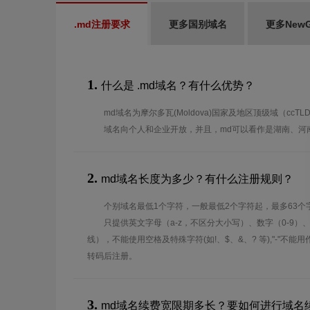
.md注册要求
更多国别域名
更多New
1.
什么是 .md域名？有什么优势？
md域名为摩尔多瓦(Moldova)国家及地区顶级域（ccT
域名向个人和企业开放，并且，md可以看作是湖南、河
2.
md域名长度为多少？有什么注册规则？
个别域名最低1个字符，一般最低2个字符起，最多63个
只提供英文字母（a-z，不区分大小写）、数字（0-9）
线），不能使用空格及特殊字符(如!、$、&、? 等),"-"不
转码后注册。
3.
md域名续费宽限期多长？要如何进行域名