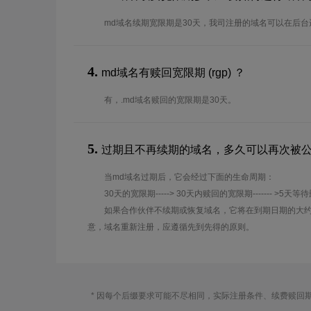
md域名续期宽限期是30天，我司注册的域名可以在后
4.
md域名有赎回宽限期 (rgp) ？
有，.md域名赎回的宽限期是30天。
5.
过期且不再续期的域名，多久可以再次被
当md域名过期后，它会经过下面的生命周期：
30天的宽限期-----> 30天内赎回的宽限期------- >5天等
如果合作伙伴不续期或恢复域名，它将在到期日期的大约
意，域名重新注册，应遵循先到先得的原则。
* 因每个后缀要求可能不尽相同，实际注册条件、续费赎回