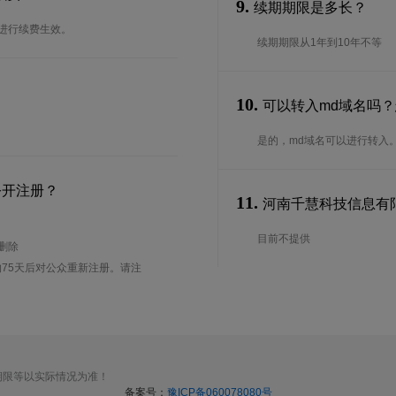
9.
续期期限是多长？
台进行续费生效。
续期期限从1年到10年不等
10.
可以转入md域名吗
是的，md域名可以进行转入
公开注册？
11.
河南千慧科技信息有限
目前不提供
待删除
75天后对公众重新注册。请注
期限等以实际情况为准！
备案号：
豫ICP备060078080号