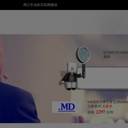
周口专业的互联网建设
ICANN与CNN
册商
md域名为摩尔多瓦(Mold
注册要求:
无要求
2297
价格:
元/年