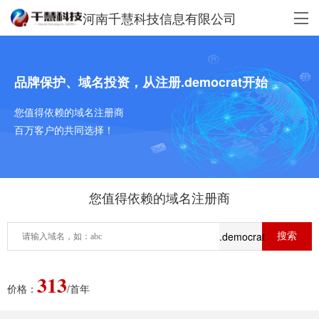
河南千慧科技信息有限公司
品牌保护、域名投资，从注册.democrat开始
您值得依赖的域名注册商
百万客户的共同选择！
您值得依赖的域名注册商
.democrat
313
价格：
/首年