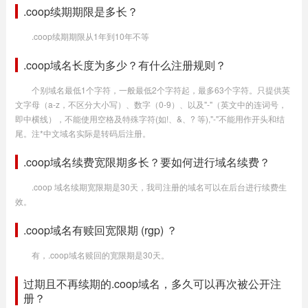
.coop续期期限是多长？
.coop续期期限从1年到10年不等
.coop域名长度为多少？有什么注册规则？
个别域名最低1个字符，一般最低2个字符起，最多63个字符。只提供英
文字母（a-z，不区分大小写）、数字（0-9）、以及"-"（英文中的连词号，
即中横线），不能使用空格及特殊字符(如!、&、? 等),"-"不能用作开头和结
尾。注*中文域名实际是转码后注册。
.coop域名续费宽限期多长？要如何进行域名续费？
.coop 域名续期宽限期是30天，我司注册的域名可以在后台进行续费生
效。
.coop域名有赎回宽限期 (rgp) ？
有，.coop域名赎回的宽限期是30天。
过期且不再续期的.coop域名，多久可以再次被公开注
册？