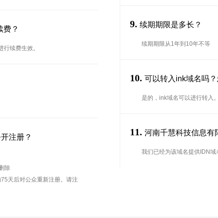
9.
续期期限是多长？
续费？
续期期限从1年到10年不等
台进行续费生效。
10.
可以转入ink域名吗
是的，ink域名可以进行转
11.
河南千慧科技信息有限公
公开注册？
我们已经为该域名提供IDN域
待删除
75天后对公众重新注册。请注