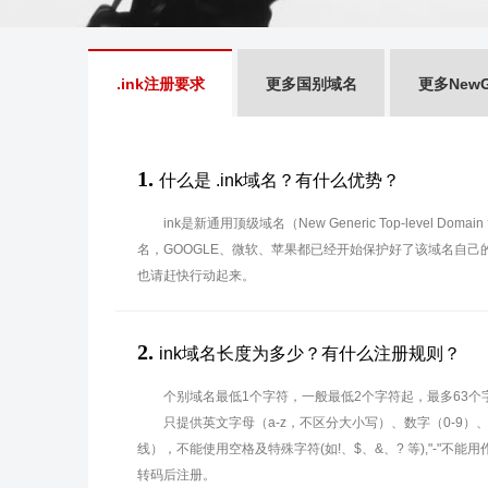
.ink注册要求
更多国别域名
更多New
1.
什么是 .ink域名？有什么优势？
ink是新通用顶级域名（New Generic Top-level Dom
名，GOOGLE、微软、苹果都已经开始保护好了该域名自
也请赶快行动起来。
2.
ink域名长度为多少？有什么注册规则？
个别域名最低1个字符，一般最低2个字符起，最多63个
只提供英文字母（a-z，不区分大小写）、数字（0-9）
线），不能使用空格及特殊字符(如!、$、&、? 等),"-"不
转码后注册。