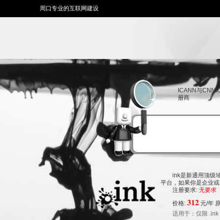
周口专业的互联网建设
ICANN与CNN
册商
ink是新通用顶级域
平台，如果你是企业或
注册要求:
无要求
312
价格:
元/年 
适用于：仅限 .in