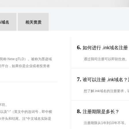
G域名
相关资质
6.
如何进行 .ink域名注册
ain 简称 New gTLD）。被称为墨迹域
通过我司注册可以即刻生效。
己的平台，如果你是企业或者投资者
7.
谁可以注册 .ink域
想了解.ink域名的注册要求
字符。
8.
注册期限是多长？
、以及"-"（英文中的连词号，即中横
能用作开头和结尾。注*中文域名实际是
注册期限从1年到10年不等。