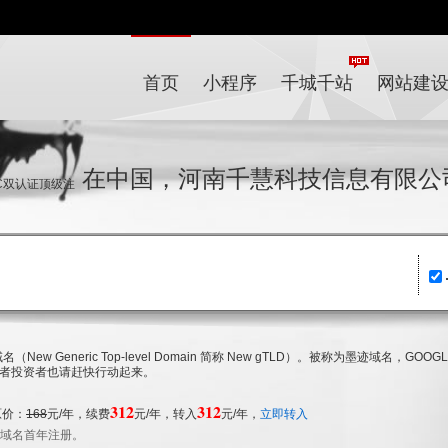
首页
小程序
千城千站
网站建
在中国，河南千慧科技信息有限公
IC双认证顶级注
名（New Generic Top-level Domain 简称 New gTLD）。被称为墨迹域
者投资者也请赶快行动起来。
312
312
原价：
168
元/年，续费
元/年，转入
元/年，
立即转入
k 域名首年注册。