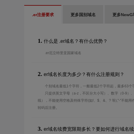
.er注册要求
更多国别域名
更多NewG
1.
什么是 .er域名？有什么优势？
.er厄立特里亚国家域名
2.
er域名长度为多少？有什么注册规则？
个别域名最低1个字符，一般最低2个字符起，最多63个
只提供英文字母（a-z，不区分大小写）、数字（0-9）
线），不能使用空格及特殊字符(如!、$、&、? 等),"-"不
转码后注册。
3.
er域名续费宽限期多长？要如何进行域名