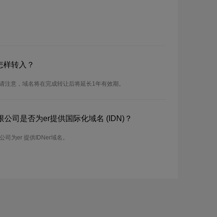
怎样转入？
。请注意，域名将在完成转让后将延长1年有效期。
司是否为er提供国际化域名 (IDN)？
为er 提供IDNer域名。