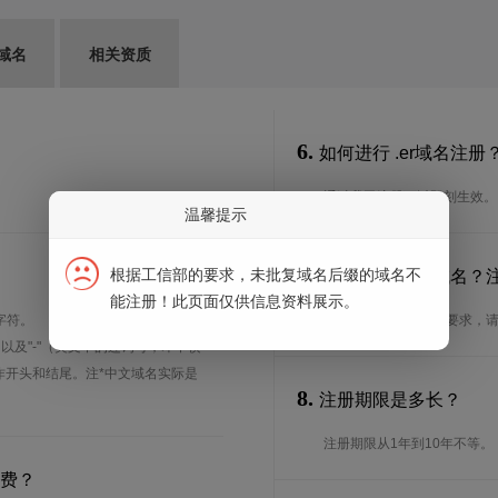
域名
相关资质
6.
如何进行 .er域名注册
通过我司注册可以即刻生效。
温馨提示
7.
根据工信部的要求，未批复域名后缀的域名不
谁可以注册 .er域名
能注册！此页面仅供信息资料展示。
字符。
想了解.er域名的注册要求，
、以及"-"（英文中的连词号，即中横
能用作开头和结尾。注*中文域名实际是
8.
注册期限是多长？
注册期限从1年到10年不等。
续费？