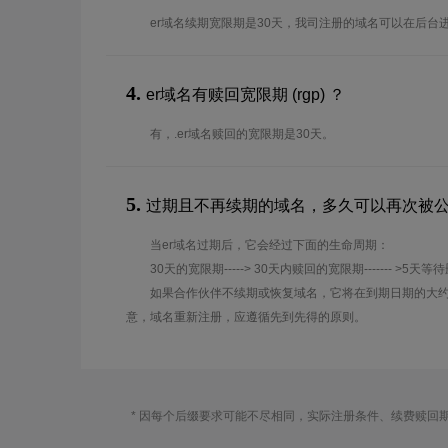
er域名续期宽限期是30天，我司注册的域名可以在后台
4.
er域名有赎回宽限期 (rgp) ？
有，.er域名赎回的宽限期是30天。
5.
过期且不再续期的域名，多久可以再次被
当er域名过期后，它会经过下面的生命周期：
30天的宽限期-----> 30天内赎回的宽限期------- >5天等
如果合作伙伴不续期或恢复域名，它将在到期日期的大约
意，域名重新注册，应遵循先到先得的原则。
* 因每个后缀要求可能不尽相同，实际注册条件、续费赎回