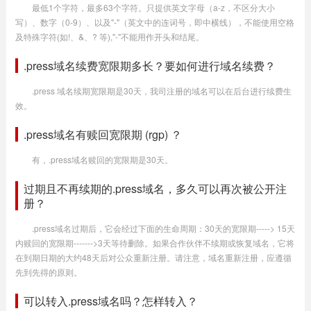
最低1个字符，最多63个字符。只提供英文字母（a-z，不区分大小
写）、数字（0-9）、以及"-"（英文中的连词号，即中横线），不能使用空格
及特殊字符(如!、&、? 等),"-"不能用作开头和结尾。
.press域名续费宽限期多长？要如何进行域名续费？
.press 域名续期宽限期是30天，我司注册的域名可以在后台进行续费生
效。
.press域名有赎回宽限期 (rgp) ？
有，.press域名赎回的宽限期是30天。
过期且不再续期的.press域名，多久可以再次被公开注
册？
.press域名过期后，它会经过下面的生命周期：30天的宽限期-----> 15天
内赎回的宽限期------->3天等待删除。如果合作伙伴不续期或恢复域名，它将
在到期日期的大约48天后对公众重新注册。请注意，域名重新注册，应遵循
先到先得的原则。
可以转入.press域名吗？怎样转入？