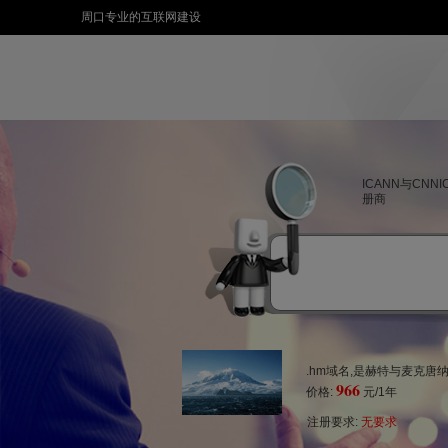
周口专业的互联网建设
ICANN与CNN
册商
.hm域名,是赫特与麦克
966
价格:
元/1年
注册要求:
无要求