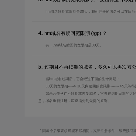
hm域名续期宽限期是30天，我司注册的域名可以在后
4.
hm域名有赎回宽限期 (rgp) ？
有，.hm域名赎回的宽限期是30天。
5.
过期且不再续期的域名，多久可以再次被
当hm域名过期后，它会经过下面的生命周期：
30天的宽限期-----> 30天内赎回的宽限期------- >5天等
如果合作伙伴不续期或恢复域名，它将在到期日期的大约
意，域名重新注册，应遵循先到先得的原则。
* 因每个后缀要求可能不尽相同，实际注册条件、续费赎回