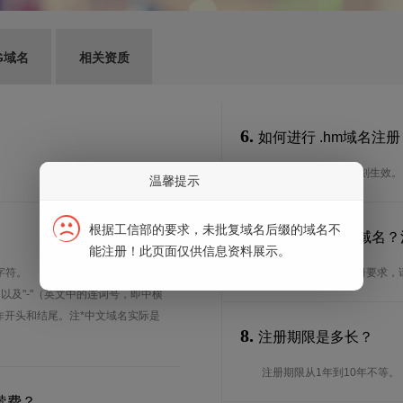
G域名
相关资质
6.
如何进行 .hm域名注册
通过我司注册可以即刻生效。
温馨提示
根据工信部的要求，未批复域名后缀的域名不
7.
谁可以注册 .hm域名
能注册！此页面仅供信息资料展示。
字符。
想了解.hm域名的注册要求
、以及"-"（英文中的连词号，即中横
能用作开头和结尾。注*中文域名实际是
8.
注册期限是多长？
注册期限从1年到10年不等。
续费？