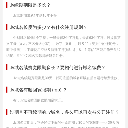
.lv续期期限是多长？
.lv续期期限从1年到10年不等
.lv域名长度为多少？有什么注册规则？
个别域名最低1个字符，一般最低2个字符起，最多63个字符。只提供英
文字母（a-z，不区分大小写）、数字（0-9）、以及"-"（英文中的连词号，
即中横线），不能使用空格及特殊字符(如!、$、&、? 等),"-"不能用作开头和
结尾。注*中文域名实际是转码后注册。
.lv域名续费宽限期多长？要如何进行域名续费？
.lv 域名续期宽限期是30天，我司注册的域名可以在后台进行续费生效。
.lv域名有赎回宽限期 (rgp) ？
有，.lv域名赎回的宽限期是30天。
过期且不再续期的.lv域名，多久可以再次被公开注册？
.lv域名过期后，它会经过下面的生命周期：30天的宽限期-----> 30天内