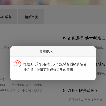
wG域名
相关资质
6.
如何进行 .gives域名
认识，资助一个救助站，还是开办一个
通过我司注册可以即刻生效。
温馨提示
7.
根据工信部的要求，未批复域名后缀的域名不
谁可以注册 .gives
能注册！此页面仅供信息资料展示。
想了解.gives域名的注册
字符。
、以及"-"（英文中的连词号，即中横
8.
注册期限是多长？
能用作开头和结尾。注*中文域名实际是
注册期限从1年到10年不等。