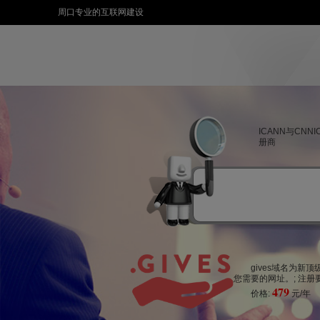
周口专业的互联网建设
ICANN与CNN
册商
gives域名为新
您需要的网址。; 注册要
479
价格:
元/年