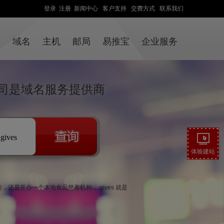
登录
注册
新闻中心
客户支持
交费方式
联系我们
设
域名
主机
邮局
易推宝
企业服务
司是域名服务提供商
.gives
体验建站
，还是开办一个本地食品慈善机构，.gives 就是