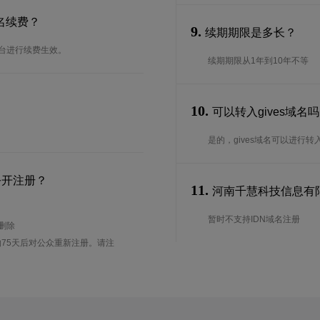
名续费？
9.
续期期限是多长？
后台进行续费生效。
续期期限从1年到10年不等
10.
可以转入gives域名
是的，gives域名可以进行
公开注册？
11.
河南千慧科技信息有限公
暂时不支持IDN域名注册
待删除
75天后对公众重新注册。请注