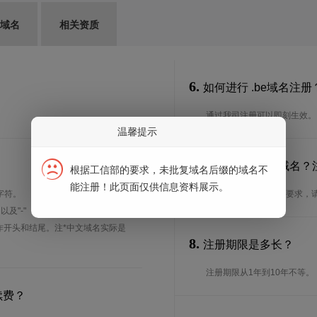
G域名
相关资质
6.
如何进行 .be域名注册
通过我司注册可以即刻生效。
温馨提示
7.
谁可以注册 .be域名
根据工信部的要求，未批复域名后缀的域名不
能注册！此页面仅供信息资料展示。
字符。
想了解.be域名的注册要求，
、以及"-"（英文中的连词号，即中横
能用作开头和结尾。注*中文域名实际是
8.
注册期限是多长？
注册期限从1年到10年不等。
续费？