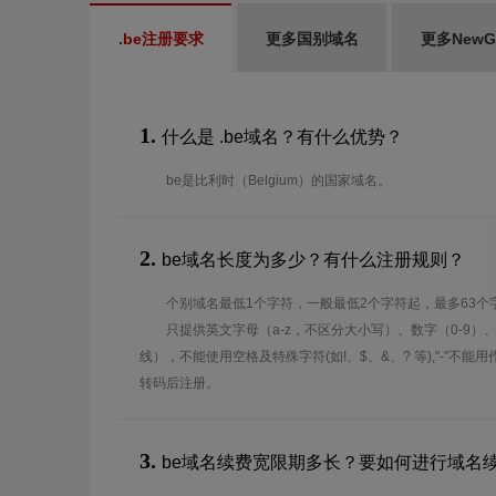
.be注册要求
更多国别域名
更多New
1.
什么是 .be域名？有什么优势？
be是比利时（Belgium）的国家域名。
2.
be域名长度为多少？有什么注册规则？
个别域名最低1个字符，一般最低2个字符起，最多63个
只提供英文字母（a-z，不区分大小写）、数字（0-9）
线），不能使用空格及特殊字符(如!、$、&、? 等),"-"不
转码后注册。
3.
be域名续费宽限期多长？要如何进行域名