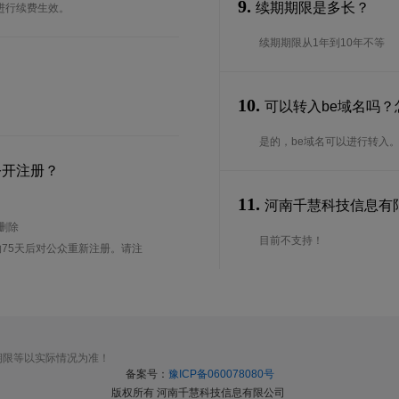
9.
续期期限是多长？
进行续费生效。
续期期限从1年到10年不等
10.
可以转入be域名吗？
是的，be域名可以进行转入
公开注册？
11.
河南千慧科技信息有限
待删除
目前不支持！
75天后对公众重新注册。请注
期限等以实际情况为准！
备案号：
豫ICP备060078080号
版权所有 河南千慧科技信息有限公司