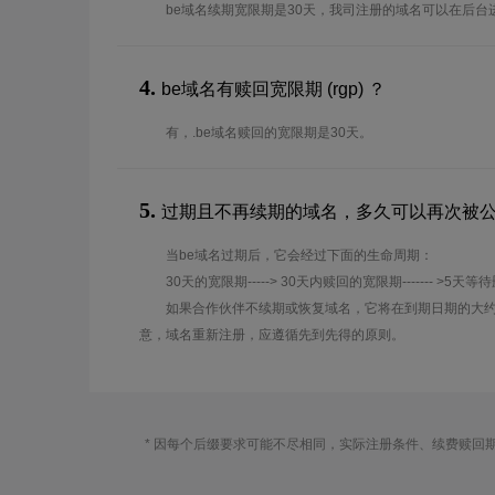
be域名续期宽限期是30天，我司注册的域名可以在后台
4.
be域名有赎回宽限期 (rgp) ？
有，.be域名赎回的宽限期是30天。
5.
过期且不再续期的域名，多久可以再次被
当be域名过期后，它会经过下面的生命周期：
30天的宽限期-----> 30天内赎回的宽限期------- >5天等
如果合作伙伴不续期或恢复域名，它将在到期日期的大约
意，域名重新注册，应遵循先到先得的原则。
* 因每个后缀要求可能不尽相同，实际注册条件、续费赎回