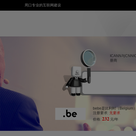
周口专业的互联网建设
ICANN与CNN
册商
bebe是比利时（Belgi
注册要求:
无要求
232
价格:
元/年