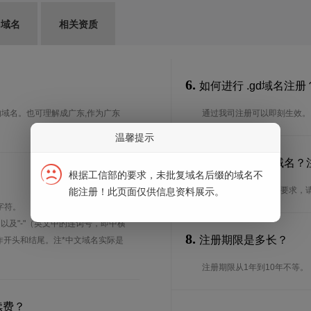
G域名
相关资质
6.
如何进行 .gd域名注册
D）的域名。也可理解成广东,作为广东
通过我司注册可以即刻生效。
温馨提示
7.
谁可以注册 .gd域名
根据工信部的要求，未批复域名后缀的域名不
想了解.gd域名的注册要求，
能注册！此页面仅供信息资料展示。
字符。
、以及"-"（英文中的连词号，即中横
8.
注册期限是多长？
能用作开头和结尾。注*中文域名实际是
注册期限从1年到10年不等。
续费？