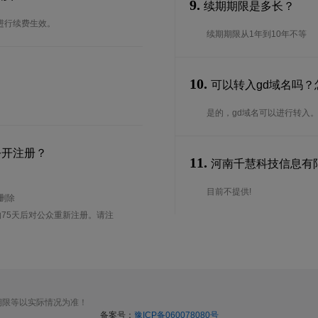
9.
续期期限是多长？
进行续费生效。
续期期限从1年到10年不等
10.
可以转入gd域名吗？
是的，gd域名可以进行转入
公开注册？
11.
河南千慧科技信息有限
目前不提供!
待删除
75天后对公众重新注册。请注
期限等以实际情况为准！
备案号：
豫ICP备060078080号