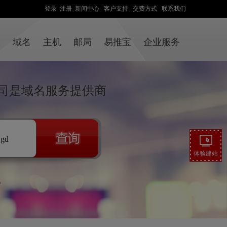
登录
注册
新闻中心
客户支持
交费方式
联系我们
设
域名
主机
邮局
易推宝
企业服务
司是域名服务提供商
.gd
体验建站
。