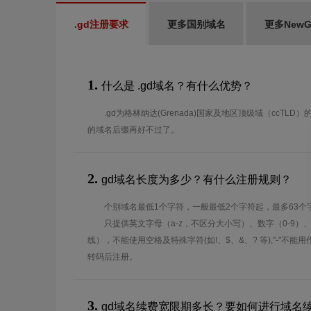
.gd注册要求
更多国别域名
更多New
1.
什么是 .gd域名？有什么优势？
.gd为格林纳达(Grenada)国家及地区顶级域（ccTL
的域名后缀再好不过了。
2.
gd域名长度为多少？有什么注册规则？
个别域名最低1个字符，一般最低2个字符起，最多63个
只提供英文字母（a-z，不区分大小写）、数字（0-9）
线），不能使用空格及特殊字符(如!、$、&、? 等),"-"不
转码后注册。
3.
gd域名续费宽限期多长？要如何进行域名