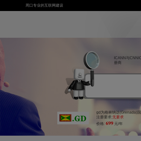
周口专业的互联网建设
ICANN与CNN
册商
gd为格林纳达(Grena
注册要求:
无要求
699
价格:
元/年