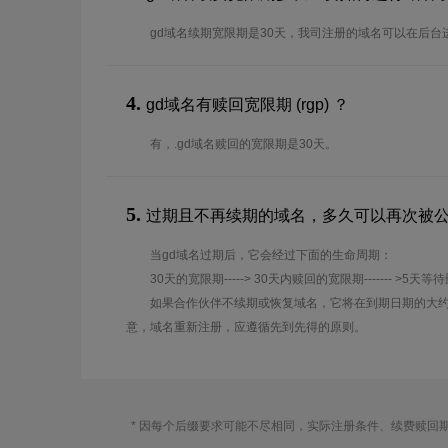
gd域名续期宽限期是30天，我司注册的域名可以在后台
4.
gd域名有赎回宽限期 (rgp) ？
有，.gd域名赎回的宽限期是30天。
5.
过期且不再续期的域名，多久可以再次被
当gd域名过期后，它会经过下面的生命周期：
30天的宽限期-----> 30天内赎回的宽限期------- >5天等
如果合作伙伴不续期或恢复域名，它将在到期日期的大约
意，域名重新注册，应遵循先到先得的原则。
* 因每个后缀要求可能不尽相同，实际注册条件、续费赎回