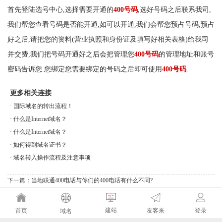
首先登陆选号中心,选择需要开通的
400号码
,选好号码之后联系我司,
我们帮您查看号码是否能开通,如可以开通,我们会帮您预占号码,预占
好之后,请把您的资料(营业执照和身份证及填写好相关表格)给我司
并交费,我们把号码开通好之后会把管理您
400号码
的管理地址和账号
密码告诉您.您绑定您需要绑定的号码之后即可使用
400号码
.
更多相关连接
·
国际域名的转出流程！
·
什么是Internet域名？
·
什么是Internet域名？
·
如何得到域名证书？
·
域名转入操作流程及注意事项
下一篇：
当地联通400电话与你们的400电话有什么不同?
建站
友客来
首页
登录
域名