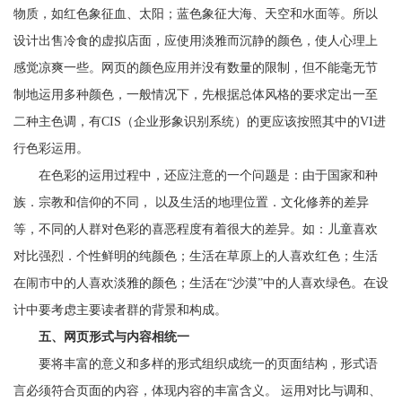
物质，如红色象征血、太阳；蓝色象征大海、天空和水面等。所以
设计出售冷食的虚拟店面，应使用淡雅而沉静的颜色，使人心理上
感觉凉爽一些。网页的颜色应用并没有数量的限制，但不能毫无节
制地运用多种颜色，一般情况下，先根据总体风格的要求定出一至
二种主色调，有CIS（企业形象识别系统）的更应该按照其中的VI进
行色彩运用。
在色彩的运用过程中，还应注意的一个问题是：由于国家和种
族．宗教和信仰的不同， 以及生活的地理位置．文化修养的差异
等，不同的人群对色彩的喜恶程度有着很大的差异。如：儿童喜欢
对比强烈．个性鲜明的纯颜色；生活在草原上的人喜欢红色；生活
在闹市中的人喜欢淡雅的颜色；生活在“沙漠”中的人喜欢绿色。在设
计中要考虑主要读者群的背景和构成。
五、网页形式与内容相统一
要将丰富的意义和多样的形式组织成统一的页面结构，形式语
言必须符合页面的内容，体现内容的丰富含义。 运用对比与调和、