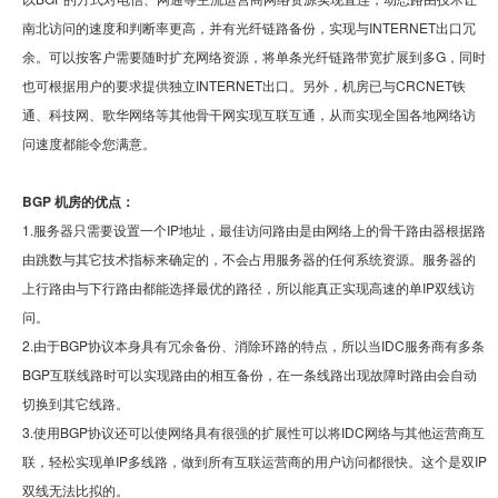
南北访问的速度和判断率更高，并有光纤链路备份，实现与INTERNET出口冗
余。可以按客户需要随时扩充网络资源，将单条光纤链路带宽扩展到多G，同时
也可根据用户的要求提供独立INTERNET出口。另外，机房已与CRCNET铁
通、科技网、歌华网络等其他骨干网实现互联互通，从而实现全国各地网络访
问速度都能令您满意。
BGP 机房的优点：
1.服务器只需要设置一个IP地址，最佳访问路由是由网络上的骨干路由器根据路
由跳数与其它技术指标来确定的，不会占用服务器的任何系统资源。服务器的
上行路由与下行路由都能选择最优的路径，所以能真正实现高速的单IP双线访
问。
2.由于BGP协议本身具有冗余备份、消除环路的特点，所以当IDC服务商有多条
BGP互联线路时可以实现路由的相互备份，在一条线路出现故障时路由会自动
切换到其它线路。
3.使用BGP协议还可以使网络具有很强的扩展性可以将IDC网络与其他运营商互
联，轻松实现单IP多线路，做到所有互联运营商的用户访问都很快。这个是双IP
双线无法比拟的。