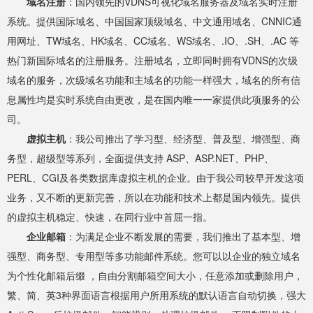
域名注册
：国内领先的VDNS可视化域名服务器及域名实时注册
系统。提供国际域名、中国国家顶级域名、中文通用域名、CNNIC通
用网址、TW域名、HK域名、CC域名、WS域名、.IO、.SH、.AC 等
热门新国际域名的注册服务。注册域名，立即同时拥有VDNS的次级
域名的服务，次级域名功能和主域名的功能一样强大，域名的所有信
息属性均是实时系统自由更改，是在国内唯一一家提供此项服务的公
司。
虚拟主机
：我公司推出了学习型、经济型、普及型、增强型、商
务型，超级型等系列，全面提供支持 ASP、ASP.NET、PHP、
PERL、CGI及各类数据库虚拟主机的企业。由于我公司较早开发这项
业务，又不断的更新完善，所以在功能和技术上都是国内领先。提供
的虚拟主机稳定、快速，在同行业中首屈一指。
企业邮箱
：为满足企业不断发展的需要，我们推出了基本型、增
强型、商务型、专用型等多功能邮件系统。您可以以企业的独立域名
为个性化邮箱后缀 ，自由分割邮箱空间大小，任意添加或删除用户，
繁、简、英3种界面语言根据用户所用系统的默认语言自动切换，强大